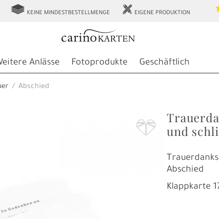
g
h
KEINE MINDESTBESTELLMENGE
EIGENE PRODUKTION
eitere Anlässe
Fotoprodukte
Geschäftlich
uer
Abschied
Trauerda
F
und schl
Trauerdanks
Abschied
Klappkarte
1