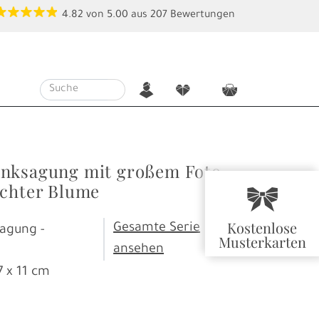
4.82
von
5.00
aus
207
Bewertungen
n
f
c
nksagung mit großem Foto
ichter Blume
r
Kostenlose
Gesamte Serie
agung -
Musterkarten
ansehen
7 x 11 cm