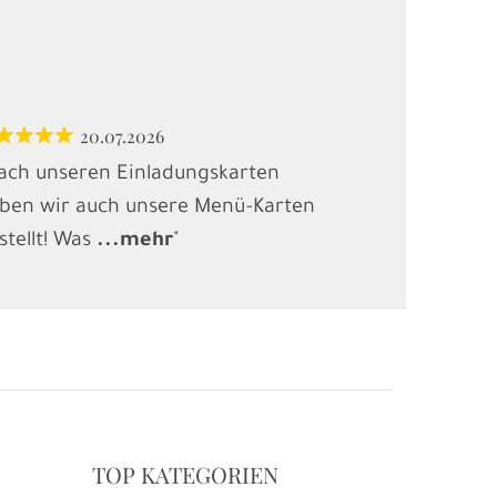
20.07.2026
12.
ach unseren Einladungskarten
"Habe Karten
ben wir auch unsere Menü-Karten
(Kindergebur
stellt! Was
...
mehr
"
gesucht und
.
TOP KATEGORIEN