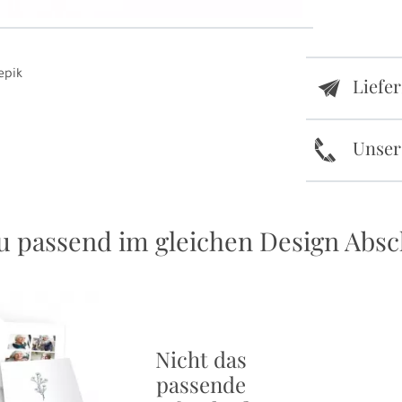
epik
Liefe
e
k
Unser
u passend im gleichen Design Absc
Nicht das
passende