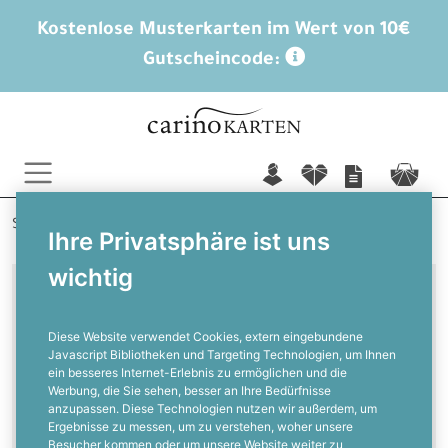
Kostenlose Musterkarten im Wert von 10€
Gutscheincode:
n
f
c
Startseite
Sprüche
Sprüche zur Hochzeit
Ihre Privatsphäre ist uns
wichtig
Stöbert in über 200 Sprüchen und
Zitaten
Diese Website verwendet Cookies, extern eingebundene
Javascript Bibliotheken und Targeting Technologien, um Ihnen
ein besseres Internet-Erlebnis zu ermöglichen und die
Sprüche für
Werbung, die Sie sehen, besser an Ihre Bedürfnisse
Hochzeitskarten
anzupassen. Diese Technologien nutzen wir außerdem, um
Ergebnisse zu messen, um zu verstehen, woher unsere
Besucher kommen oder um unsere Website weiter zu