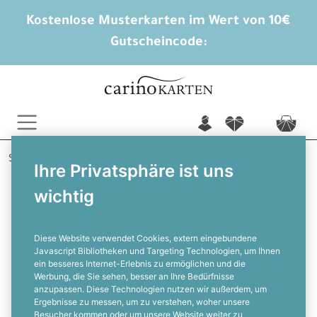
Kostenlose Musterkarten im Wert von 10€
Gutscheincode:
n
f
c
Startseite
Trauerkarten
Trauerkarten gestalten
Ihre Privatsphäre ist uns
Abschied
wichtig
Trauerkarte mit großem Foto und
schlichter Blume
Diese Website verwendet Cookies, extern eingebundene
Javascript Bibliotheken und Targeting Technologien, um Ihnen
ein besseres Internet-Erlebnis zu ermöglichen und die
F
Werbung, die Sie sehen, besser an Ihre Bedürfnisse
anzupassen. Diese Technologien nutzen wir außerdem, um
Ergebnisse zu messen, um zu verstehen, woher unsere
Besucher kommen oder um unsere Website weiter zu