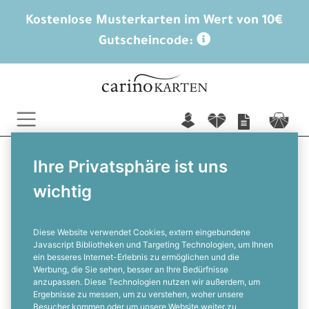
Kostenlose Musterkarten im Wert von 10€
Gutscheincode:
n
f
c
Ihre Privatsphäre ist uns
Impressum
wichtig
cariñokarten
Diese Website verwendet Cookies, extern eingebundene
Javascript Bibliotheken und Targeting Technologien, um Ihnen
ein besseres Internet-Erlebnis zu ermöglichen und die
INH.
SILKE DOMBROWSKY
Werbung, die Sie sehen, besser an Ihre Bedürfnisse
ZIEGELEISTRASSE 28 | D-31249 HOHENHAMELN
anzupassen. Diese Technologien nutzen wir außerdem, um
Ergebnisse zu messen, um zu verstehen, woher unsere
KONTAKT@CARINOKARTEN.DE
Besucher kommen oder um unsere Website weiter zu