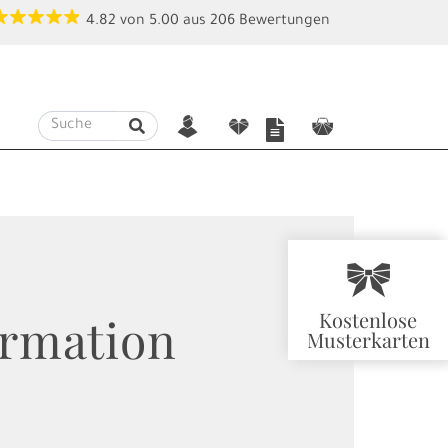
4.82
von
5.00
aus
206
Bewertungen
n
f
c
r
Kostenlose
irmation
Musterkarten