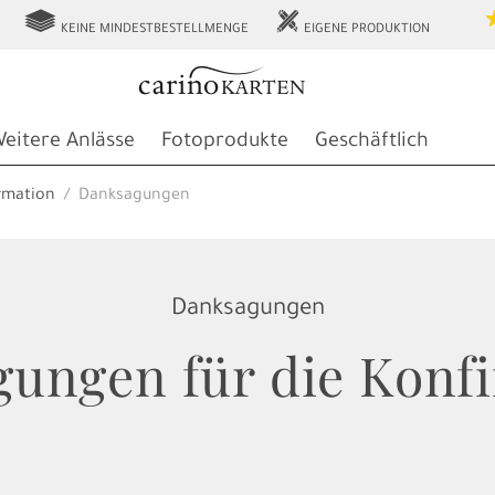
g
h
KEINE MINDESTBESTELLMENGE
EIGENE PRODUKTION
eitere Anlässe
Fotoprodukte
Geschäftlich
rmation
Danksagungen
Danksagungen
ungen für die Konf