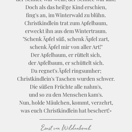
Doch als das heil'ge Kind erschien,
fing's an, im Winterwald zu blühn.
Christkindlein trat zum Apfelbaum,
erweckt ihn aus dem Wintertraum.
"Schenk Äpfel süß, schenk Äpfel zart,
schenk Äpfel mir von aller Art!"
Der Apfelbaum, er rüttelt sich,
der Apfelbaum, er schüttelt sich.
Da regnet's Äpfel ringsumher;
Christkindlein's Taschen wurden schwer.
Die süßen Früchte alle nahm's,
und so zu den Menschen kam's.
Nun, holde Mäulchen, kommt, verzehrt,
was euch Christkindlein hat beschert!
Ernst von Wildenbruch