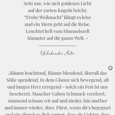
Seht nur, wie sich goldenes Licht
auf der zarten Kugeln bricht.
“Frohe Weihnacht” klingt es leise
und ein Stern geht auf die Reise.
Leuchtet hell vom Himmelszelt
hinunter auf die ganze Welt.
Unbekannter Autor
Bäume leuchtend, Bäume blendend, überall das
Süße spendend. In dem Glanze sich bewegend, alt
und junges Herz erregend - solch ein Fest ist uns
bescheret. Mancher Gaben Schmuck verehret;
staunend schaun wir auf und nieder, hin und her
und immer wieder. Aber, Fürst, wenn dir's begegnet
und ein Abend so dich segnet, dass als Lichter, dass