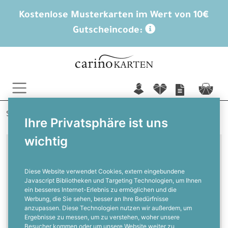
Kostenlose Musterkarten im Wert von 10€
Gutscheincode:
n
f
c
Startseite
Sprüche
Ihre Privatsphäre ist uns
Weihnachtsgrüße, Sprüche und Texte für
wichtig
Weihnachtskarten
Originelle Texte, Grüße und Sprüche
zu Weihnachten
Diese Website verwendet Cookies, extern eingebundene
Javascript Bibliotheken und Targeting Technologien, um Ihnen
ein besseres Internet-Erlebnis zu ermöglichen und die
Weihnachtsgrüße,
Werbung, die Sie sehen, besser an Ihre Bedürfnisse
Weihnachtssprüche
anzupassen. Diese Technologien nutzen wir außerdem, um
Ergebnisse zu messen, um zu verstehen, woher unsere
Besucher kommen oder um unsere Website weiter zu