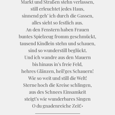
Markt und Straßen stehn verlassen,
still erleuchtet jedes Haus,
sinnend geh’ ich durch die Gassen,
alles sieht so festlich aus.
An den Fenstern haben Frauen
buntes Spielzeug fromm geschmückt,
tausend Kindlein stehn und schauen,
sind so wunderstill beglückt.
Und ich wandre aus den Mauern
bis hinaus in’s freie Feld,
hehres Glänzen, heil’ges Schauern!
Wie so weit und still die Welt!
Sterne hoch die Kreise schlingen,
aus des Schnees Einsamkeit
steigt’s wie wunderbares Singen
O du gnadenreiche Zeit!