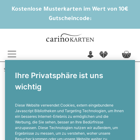
Kostenlose Musterkarten im Wert von 10€
Gutscheincode:
n
f
c
Startseite
Tischkarten
Zoe
Ihre Privatsphäre ist uns
wichtig
Tischkarten zur Kommunion mit
Fisch-Symbol in Rosa
Diese Website verwendet Cookies, extern eingebundene
Javascript Bibliotheken und Targeting Technologien, um Ihnen
ein besseres Internet-Erlebnis zu ermöglichen und die
F
Werbung, die Sie sehen, besser an Ihre Bedürfnisse
anzupassen. Diese Technologien nutzen wir außerdem, um
Ergebnisse zu messen, um zu verstehen, woher unsere
Besucher kommen oder um unsere Website weiter zu