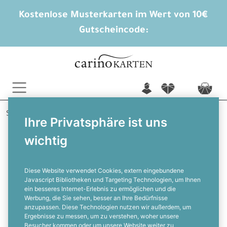
Kostenlose Musterkarten im Wert von 10€
Gutscheincode:
n
f
c
Startseite
Einladungen runder Geburtstag
Ihre Privatsphäre ist uns
50. Geburtstag
Kassette
wichtig
Einladung zum 50. Geburtstag als
Retro Kassette
Diese Website verwendet Cookies, extern eingebundene
Javascript Bibliotheken und Targeting Technologien, um Ihnen
ein besseres Internet-Erlebnis zu ermöglichen und die
F
Werbung, die Sie sehen, besser an Ihre Bedürfnisse
anzupassen. Diese Technologien nutzen wir außerdem, um
Ergebnisse zu messen, um zu verstehen, woher unsere
Besucher kommen oder um unsere Website weiter zu