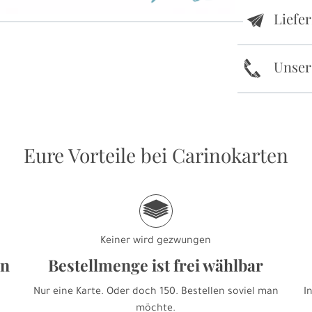
Liefe
e
k
Unser
Eure Vorteile bei Carinokarten
g
Keiner wird gezwungen
en
Bestellmenge ist frei wählbar
Nur eine Karte. Oder doch 150. Bestellen soviel man
I
möchte.