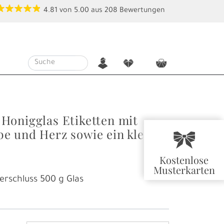
4.81
von
5.00
aus
208
Bewertungen
n
f
c
Honigglas Etiketten mit
e und Herz sowie ein kleine
r
Kostenlose
Musterkarten
erschluss
500 g Glas