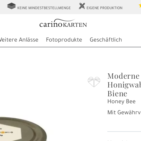
g
h
KEINE MINDESTBESTELLMENGE
EIGENE PRODUKTION
eitere Anlässe
Fotoprodukte
Geschäftlich
Moderne 
F
Honigwab
Biene
Honey Bee
Mit Gewährv