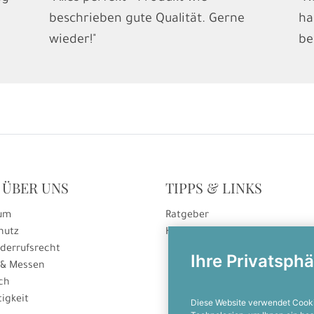
beschrieben gute Qualität. Gerne
ha
wieder!"
be
 ÜBER UNS
TIPPS & LINKS
um
Ratgeber
hutz
Hinweise zur Gutscheineinlösu
derrufsrecht
Ihre Privatsphä
 & Messen
ch
igkeit
Diese Website verwendet Cooki