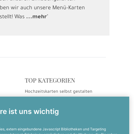
ben wir auch unsere Menü-Karten
(Kindergebur
stellt! Was
...
mehr
"
gesucht und
.
TOP KATEGORIEN
Hochzeitskarten selbst gestalten
ng
Hochzeitseinladungen
Hochzeitsdanksagungen
re ist uns wichtig
Einladungskarten selbst gestalten
Einladungskarten zum Geburtstag
es, extern eingebundene Javascript Bibliotheken und Targeting