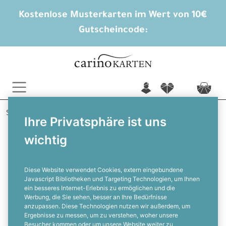
Kostenlose Musterkarten im Wert von 10€
Gutscheincode:
n
f
c
Startseite
Hochzeitskarten
Hochzeitseinladungen
Ihre Privatsphäre ist uns
Greta und Lenny
wichtig
Transparente Einladung zur Hochzeit
mit Rosen und goldenen
Geometrierahmen in Rosa
Diese Website verwendet Cookies, extern eingebundene
Javascript Bibliotheken und Targeting Technologien, um Ihnen
ein besseres Internet-Erlebnis zu ermöglichen und die
F
Werbung, die Sie sehen, besser an Ihre Bedürfnisse
anzupassen. Diese Technologien nutzen wir außerdem, um
Ergebnisse zu messen, um zu verstehen, woher unsere
Besucher kommen oder um unsere Website weiter zu