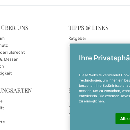
 ÜBER UNS
TIPPS & LINKS
um
Ratgeber
hutz
Hinweise zur Gutscheineinlösu
derrufsrecht
Ihre Privatsphä
 & Messen
ch
igkeit
Diese Website verwendet Cooki
Technologien, um Ihnen ein bes
besser an Ihre Bedürfnisse an
UNGSARTEN
SOCIAL MEDIA
messen, um zu verstehen, woh
entwickeln. Die externen Javas
zu ermöglichen.
se
Instagram
ift
Facebook
Pinterest
Alle 
rte