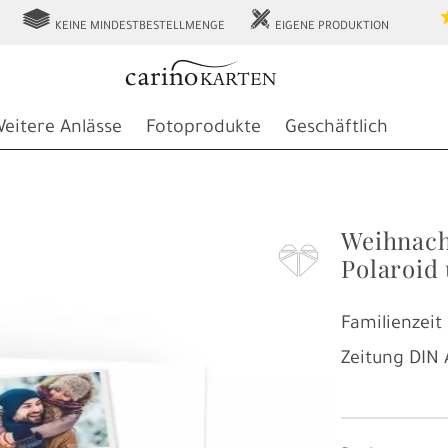
g
h
KEINE MINDESTBESTELLMENGE
EIGENE PRODUKTION
eitere Anlässe
Fotoprodukte
Geschäftlich
Weihnach
F
Polaroid
Familienzeit
Zeitung
DIN 