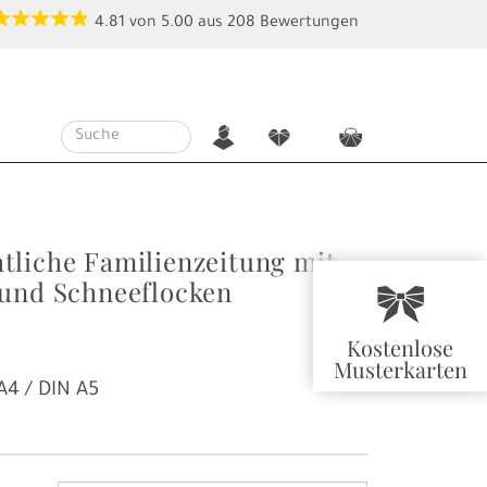
4.81
von
5.00
aus
208
Bewertungen
n
f
c
tliche Familienzeitung mit
 und Schneeflocken
r
Kostenlose
Musterkarten
A4 / DIN A5