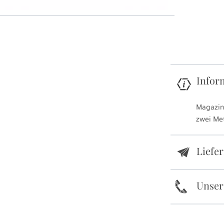
Infor
Magazin
zwei Me
Liefe
e
k
Unser