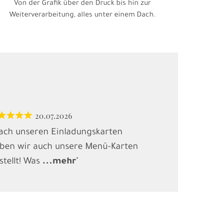
Von der Grafik über den Druck bis hin zur
Weiterverarbeitung, alles unter einem Dach.
20.07.2026
12.
ach unseren Einladungskarten
"Habe Karten
ben wir auch unsere Menü-Karten
(Kindergebur
stellt! Was
...
mehr
"
gesucht und
.