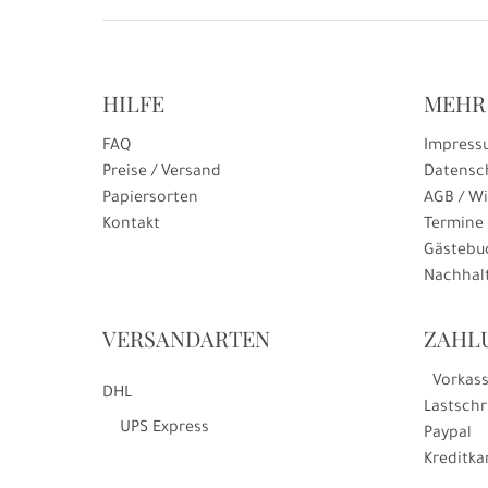
HILFE
MEHR
FAQ
Impress
Preise / Versand
Datensc
Papiersorten
AGB / Wi
Kontakt
Termine
Gästebu
Nachhalt
VERSANDARTEN
ZAHL
Vorkas
DHL
Lastschr
UPS Express
Paypal
Kreditka