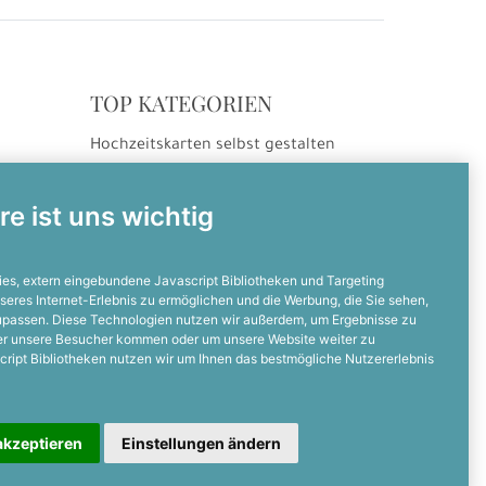
TOP KATEGORIEN
Hochzeitskarten selbst gestalten
ng
Hochzeitseinladungen
Hochzeitsdanksagungen
re ist uns wichtig
Einladungskarten selbst gestalten
Einladungskarten zum Geburtstag
es, extern eingebundene Javascript Bibliotheken und Targeting
seres Internet-Erlebnis zu ermöglichen und die Werbung, die Sie sehen,
zupassen. Diese Technologien nutzen wir außerdem, um Ergebnisse zu
NOCH FRAGEN?
er unsere Besucher kommen oder um unsere Website weiter zu
cript Bibliotheken nutzen wir um Ihnen das bestmögliche Nutzererlebnis
Dann ruft uns an
05128 - 23 19 67 0
akzeptieren
Einstellungen ändern