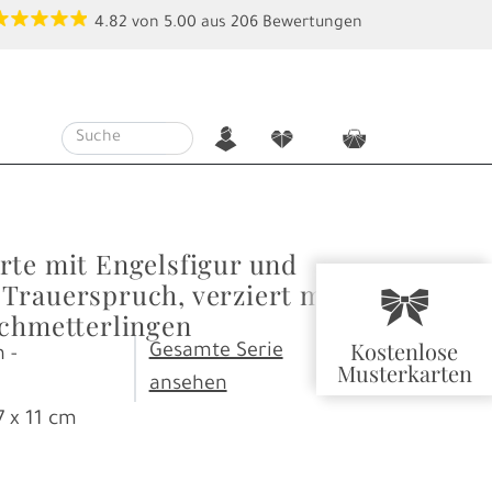
4.82
von
5.00
aus
206
Bewertungen
n
f
c
rte mit Engelsfigur und
Trauerspruch, verziert mit
r
Schmetterlingen
Kostenlose
Gesamte Serie
 -
Musterkarten
ansehen
7 x 11 cm