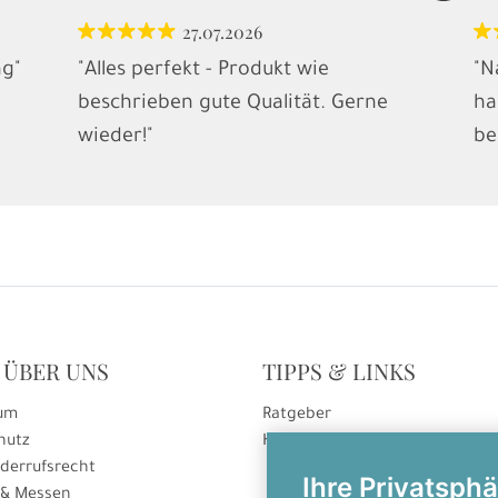
27.07.2026
ng"
"Alles perfekt - Produkt wie
"N
beschrieben gute Qualität. Gerne
ha
wieder!"
be
 ÜBER UNS
TIPPS & LINKS
um
Ratgeber
hutz
Hinweise zur Gutscheineinlösu
derrufsrecht
Ihre Privatsphä
 & Messen