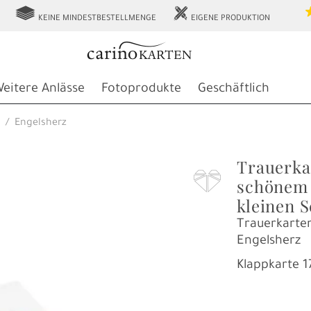
g
h
KEINE MINDESTBESTELLMENGE
EIGENE PRODUKTION
eitere Anlässe
Fotoprodukte
Geschäftlich
Engelsherz
Trauerka
F
schönem 
kleinen 
Trauerkarten
Engelsherz
Klappkarte
1