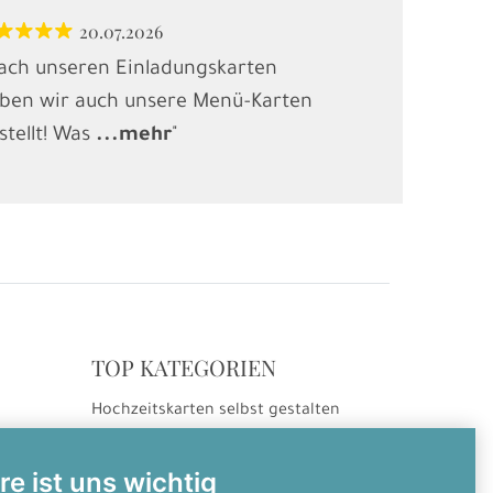
20.07.2026
12.
ach unseren Einladungskarten
"Habe Karten
ben wir auch unsere Menü-Karten
(Kindergebur
stellt! Was
...
mehr
"
gesucht und
.
TOP KATEGORIEN
Hochzeitskarten selbst gestalten
ng
Hochzeitseinladungen
Hochzeitsdanksagungen
re ist uns wichtig
Einladungskarten selbst gestalten