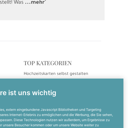
stellt! Was
...
mehr
"
gesucht und
.
TOP KATEGORIEN
Hochzeitskarten selbst gestalten
ng
Hochzeitseinladungen
Hochzeitsdanksagungen
re ist uns wichtig
Einladungskarten selbst gestalten
Einladungskarten zum Geburtstag
es, extern eingebundene Javascript Bibliotheken und Targeting
seres Internet-Erlebnis zu ermöglichen und die Werbung, die Sie sehen,
zupassen. Diese Technologien nutzen wir außerdem, um Ergebnisse zu
NOCH FRAGEN?
er unsere Besucher kommen oder um unsere Website weiter zu