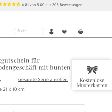
4.81
von
5.00
aus
208
Bewertungen
n
f
c
gutschein für
dengeschäft mit bunten
r
Kostenlose
Gesamte Serie ansehen
e
Musterkarten
e
21 x 10 cm