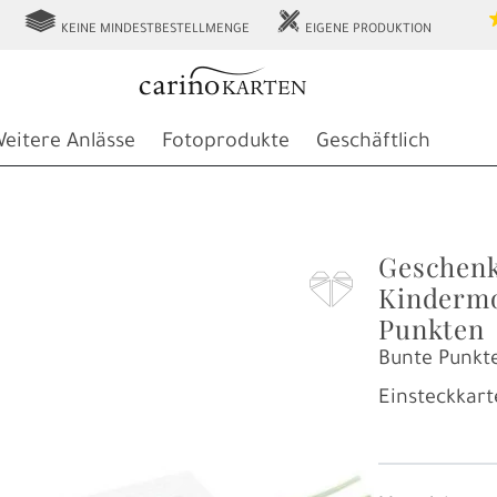
g
h
KEINE MINDESTBESTELLMENGE
EIGENE PRODUKTION
eitere Anlässe
Fotoprodukte
Geschäftlich
Geschenk
F
Kindermo
Punkten
Bunte Punkt
Einsteckkart