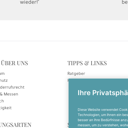
wieder!"
be
 ÜBER UNS
TIPPS & LINKS
um
Ratgeber
hutz
Hinweise zur Gutscheineinlösu
derrufsrecht
Ihre Privatsphä
 & Messen
ch
igkeit
Diese Website verwendet Cooki
Technologien, um Ihnen ein bes
besser an Ihre Bedürfnisse an
UNGSARTEN
SOCIAL MEDIA
messen, um zu verstehen, woh