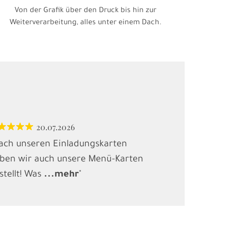
Von der Grafik über den Druck bis hin zur
Weiterverarbeitung, alles unter einem Dach.
20.07.2026
12.
ach unseren Einladungskarten
"Habe Karten
ben wir auch unsere Menü-Karten
(Kindergebur
stellt! Was
...
mehr
"
gesucht und
.