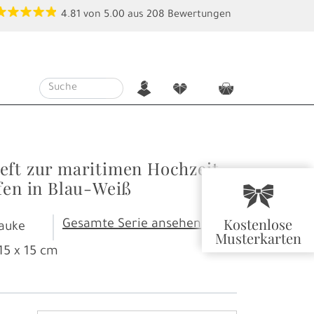
4.81
von
5.00
aus
208
Bewertungen
n
f
c
eft zur maritimen Hochzeit
fen in Blau-Weiß
r
Kostenlose
Gesamte Serie ansehen
auke
Musterkarten
15 x 15 cm