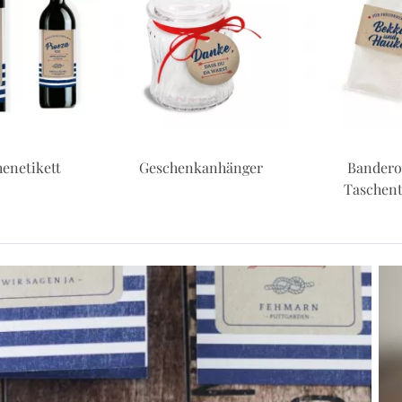
nkanhänger
Banderole für
Tischka
Taschentücher