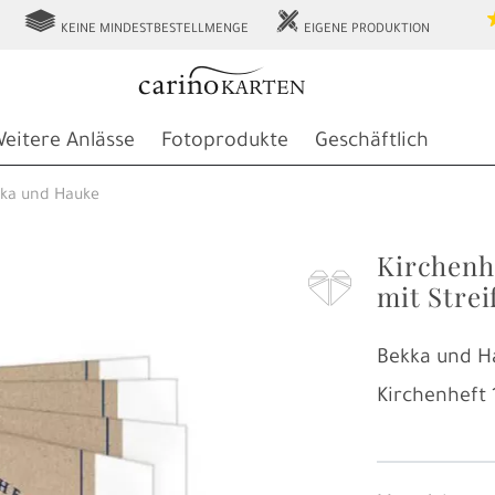
g
h
KEINE MINDESTBESTELLMENGE
EIGENE PRODUKTION
eitere Anlässe
Fotoprodukte
Geschäftlich
ka und Hauke
Kirchenh
F
mit Strei
Bekka und H
Kirchenheft