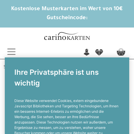
Kostenlose Musterkarten im Wert von 10€
Gutscheincode:
n
f
c
Startseite
Briefumschläge
Ihre Privatsphäre ist uns
Briefumschlag Seidenfutter Stahlblau (Mittelblau) (114 x
wichtig
162 mm)
C6 Seidenfutter Briefumschlag in
Stahlblau in 114 x 162 mm
Diese Website verwendet Cookies, extern eingebundene
Javascript Bibliotheken und Targeting Technologien, um Ihnen
ein besseres Internet-Erlebnis zu ermöglichen und die
F
Werbung, die Sie sehen, besser an Ihre Bedürfnisse
anzupassen. Diese Technologien nutzen wir außerdem, um
Ergebnisse zu messen, um zu verstehen, woher unsere
Besucher kommen oder um unsere Website weiter zu